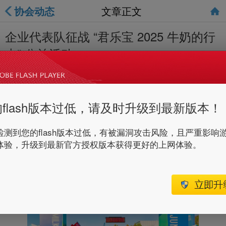
协会动态
文章正文
企业代表队征战 “君乐宝 2025 牛奶的行
走” 公益活动​
更新时间：
2025-11-04 15:50
作者：
2025年11 月 2 日，协会副会长单位——君乐宝
flash版本过低，请及时升级到最新版本！
乳业集团主办的 “君乐宝 2025 牛奶的行走” 公益徒步
活动火热开幕，协会组织的企业代表队20余人，在 30
检测到您的flash版本过低，有被漏洞攻击风险，且严重影响
体验，升级到最新官方授权版本获得更好的上网体验。
公里的征途上书写冀商群体的社会责任答卷。