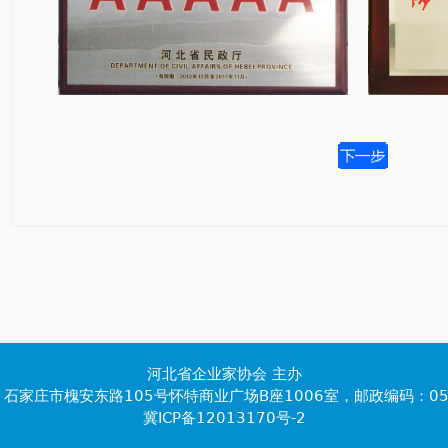
河北省企业家协会 主办
石家庄市槐安东路105号怀特商业广场B座1006室，邮政编码：05
冀ICP备12013170号-2